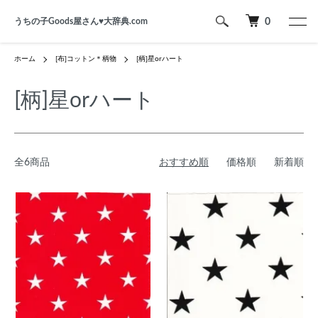
うちの子Goods屋さん♥︎大辞典.com
0
ホーム
[布]コットン＊柄物
[柄]星orハート
[柄]星orハート
全6商品
おすすめ順
価格順
新着順