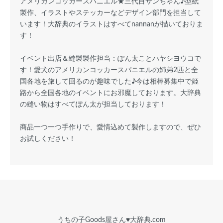
アメリカンコッカースパニエル★三代目サンちゃん♪型紙
製作、イラストやステッカーなどデザイン部門を担当して
います！大辞典のイラストはすべてnannanが描いておりま
す！
イベント出店＆縫製製作担当：ぽん太ことハヤシヨウコで
す！愛犬のアメリカンコッカースパニエルの姉弟2匹と全
国各地を旅して回るのが趣味でした♪今は相棒募集中で姫
路から全国各地のイベントにお邪魔しております。大辞典
の縫い物はすべてぽん太が担当しております！
商品一つ一つ手作りで、愛情込めて製作しますので、ぜひ
お試しください！
うちの子Goods屋さん♥︎大辞典.com