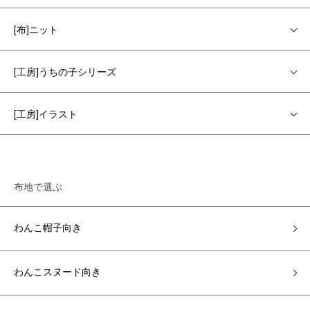
[布]ニット
[工房]うちの子シリーズ
[工房]イラスト
布地で選ぶ
わんこ帽子向き
わんこスヌード向き