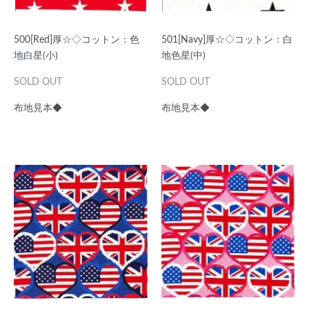
500[Red]厚☆◇コットン：色
501[Navy]厚☆◇コットン：白
地白星(小)
地色星(中)
SOLD OUT
SOLD OUT
布地見本◆
布地見本◆