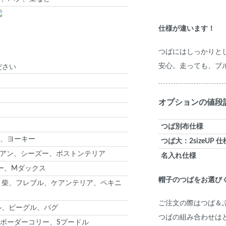
仕様が違います！
つばにはしっかりと
安心。走っても、ブ
ださい
オプションの値段
つば別布仕様
、ヨーキー
つば大：2sizeUP 仕
アン、シーズー、ボストンテリア
名入れ仕様
ー、Mダックス
帽子のつばをお選び
、柴、フレブル、ケアンテリア、ペキニ
ご注文の際はつば＆
ル、ビーグル、パグ
つばの組み合わせは
ボーダーコリー、Sプードル