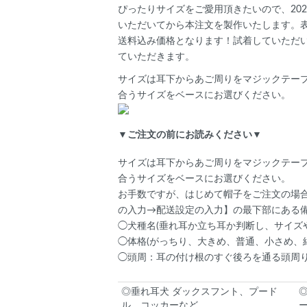
ぴったりサイズをご愛用頂きたいので、202
いただいてから本注文を製作いたします。
送料込み価格となります！試着していただ
ていただきます。
サイズは耳下からあご周りをマジックテー
合うサイズをベースにお選びください。
▼ご注文の前にお読みください▼
サイズは耳下からあご周りをマジックテー
合うサイズをベースにお選びください。
お手数ですが、はじめて帽子をご注文の場
の入力→配送設定の入力】の最下部にある
◯犬種名(垂れ耳か立ち耳か判断し、サイズ
◯体格(がっちり、大きめ、普通、小さめ、
◯頭周：耳の付け根のすぐ後ろを通る頭周り
◎垂れ耳犬 ダックスフント、プード
ル、コッカーなど