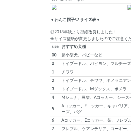
▼わんこ帽子♡ サイズ表▼
◎2018年秋より型紙改良しました！
全サイズ型紙が変更しましたのでご注意く
size
おすすめ犬種
00
超小型犬、パピーなど
0
トイプードル、パピヨン、マルチーズ
1
チワワ
2
トイプードル、チワワ、ポメラニアン
3
トイプードル、Mダックス、ポメラニ
4
Mシュナ、豆柴、Aコッカー、シーズ
Aコッカー、Eコッカー、キャバリア
5
ーズ、パグ
6
Aコッカー、Eコッカー、柴、フレブ
7
フレブル、ケアンテリア、コーギー、