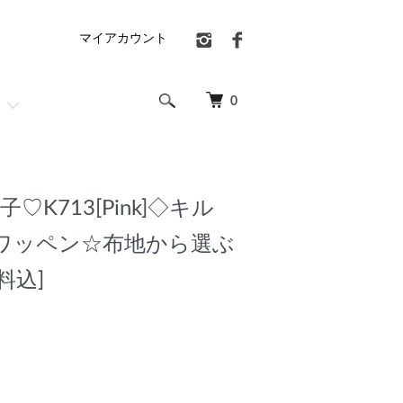
マイアカウント
0
♡K713[Pink]◇キル
ワッペン☆布地から選ぶ
料込]