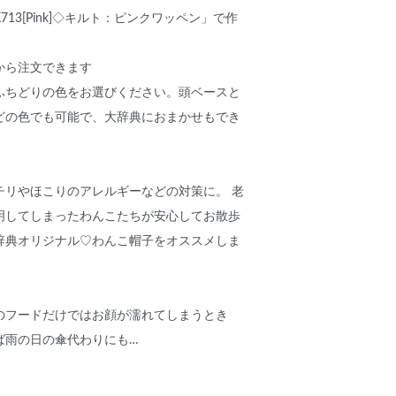
13[Pink]◇キルト：ピンクワッペン」で作
。
から注文できます
ふちどりの色をお選びください。頭ベースと
どの色でも可能で、大辞典におまかせもでき
チリやほこりのアレルギーなどの対策に。 老
明してしまったわんこたちが安心してお散歩
辞典オリジナル♡わんこ帽子をオススメしま
のフードだけではお顔が濡れてしまうとき
ば雨の日の傘代わりにも…