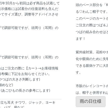
1年10月から初回は必ず商品を試着して
頭のベース部分を「K7
表示価格には試着分の往復送料も含んだ
る♡わんこ帽子です
いてサイズ選び、調整等アドバイスさせ
このページのカート
ご注文の際はつば＆
プで調節可能ですが、頭周り（耳間）の
つばの組み合わせは
ます！
紫外線対策、花粉や
プで調節可能ですが、頭周り（耳間）の
化や眼病のために失
できる眼病ケアに大
合はご注文の際に【カート→お客様情報
す。
備考欄に下記をお知らせください。
やつばの大きさ判断します)
細めなど)
市販のレインコート
(あごひもの長さの参考にします)
は、帽子と併用すれ
雨の日仕様
◎立ち耳犬 チワワ、ジャック、ヨーキ
ー、パグ、柴など