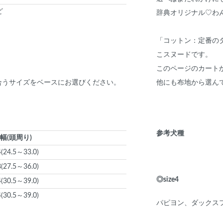
ど
辞典オリジナル♡わ
「コットン：定番のター
こスヌードです。
このページのカート
他にも布地から選ん
合うサイズをベースにお選びください。
参考犬種
幅(頭周り)
4(24.5～33.0)
8(27.5～36.0)
◎size4
4(30.5～39.0)
4(30.5～39.0)
パピヨン、ダックス