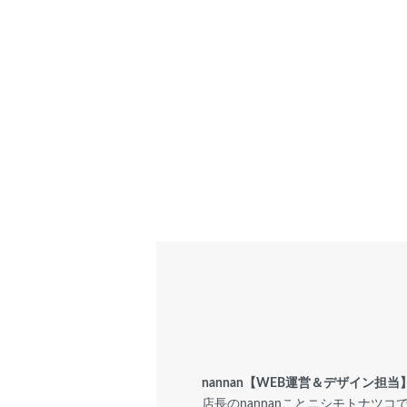
nannan【WEB運営＆デザイン
店長のnannanことニシモトナツ