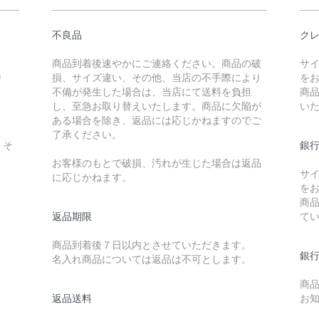
不良品
クレ
商品到着後速やかにご連絡ください。商品の破
サ
り
損、サイズ違い、その他、当店の不手際により
を
不備が発生した場合は、当店にて送料を負担
商
し、至急お取り替えいたします。商品に欠陥が
い
ある場合を除き、返品には応じかねますのでご
了承ください。
。そ
銀行
お客様のもとで破損、汚れが生じた場合は返品
サ
に応じかねます。
を
商
返品期限
て
商品到着後７日以内とさせていただきます。
銀行
名入れ商品については返品は不可とします。
商
返品送料
お