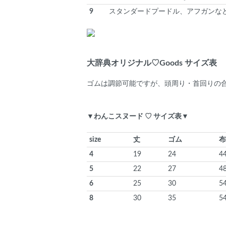
9
スタンダードプードル、アフガンな
大辞典オリジナル♡Goods サイズ表
ゴムは調節可能ですが、頭周り・首回りの
▼わんこスヌード ♡ サイズ表▼
size
丈
ゴム
布
4
19
24
4
5
22
27
4
6
25
30
5
8
30
35
5