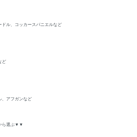
ードル、コッカースパニエルなど
など
ル、アフガンなど
から選ぶ▼▼