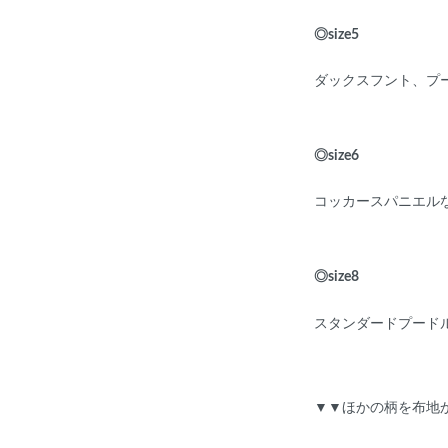
◎size5
ダックスフント、プ
◎size6
コッカースパニエル
◎size8
スタンダードプード
▼▼ほかの柄を布地