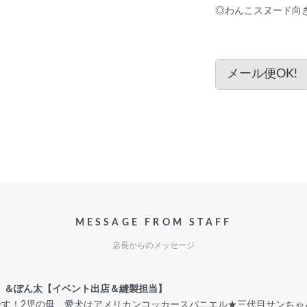
◎わんこスヌード向
メール便OK!
MESSAGE FROM STAFF
店長からのメッセージ
担当】＆ぽん太【イベント出店＆縫製担当】
コです！2児の母、愛犬はアメリカンコッカースパニエル★三代目サンち