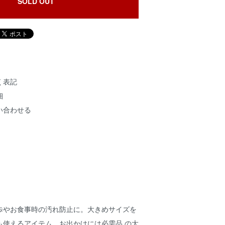
SOLD OUT
く表記
細
い合わせる
歩やお食事時の汚れ防止に。大きめサイズを
も使えるアイテム。お出かけには必需品 の大