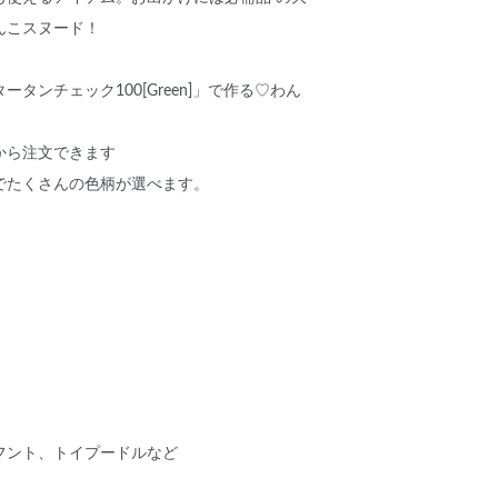
んこスヌード！
タンチェック100[Green]」で作る♡わん
から注文できます
でたくさんの色柄が選べます。
フント、トイプードルなど