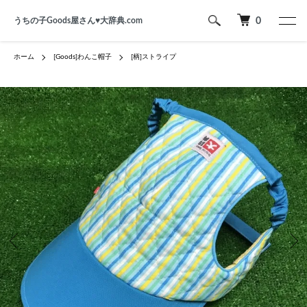
うちの子Goods屋さん♥︎大辞典.com
0
ホーム
[Goods]わんこ帽子
[柄]ストライプ