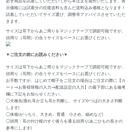
必ず商品を試着していただいてから本注文を製作いたします。表
示価格には試着分の往復送料も含んだ送料込み価格となります！
試着していただいてサイズ選び、調整等アドバイスさせていただ
きます。
サイズは耳下からあご周りをマジックテープで調節可能ですが、
頭周り（耳間）の合うサイズをベースにお選びください。
▼ご注文の前にお読みください▼
サイズは耳下からあご周りをマジックテープで調節可能ですが、
頭周り（耳間）の合うサイズをベースにお選びください。
お手数ですが、はじめて帽子をご注文の場合はご注文の際に【カ
ート→お客様情報の入力→配送設定の入力】の最下部にある備考
欄に下記をお知らせください。
◯犬種名(垂れ耳か立ち耳か判断し、サイズやつばの大きさ判断
します)
◯体格(がっちり、大きめ、普通、小さめ、細めなど)
◯頭周：耳の付け根のすぐ後ろを通る頭周り(あごひもの長さの
参考にします)