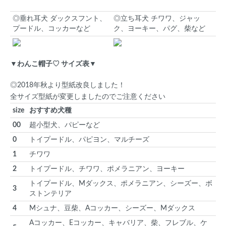
◎垂れ耳犬 ダックスフント、
◎立ち耳犬 チワワ、ジャッ
プードル、コッカーなど
ク、ヨーキー、パグ、柴など
▼わんこ帽子♡ サイズ表▼
◎2018年秋より型紙改良しました！
全サイズ型紙が変更しましたのでご注意ください
size
おすすめ犬種
00
超小型犬、パピーなど
0
トイプードル、パピヨン、マルチーズ
1
チワワ
2
トイプードル、チワワ、ポメラニアン、ヨーキー
トイプードル、Mダックス、ポメラニアン、シーズー、ボ
3
ストンテリア
4
Mシュナ、豆柴、Aコッカー、シーズー、Mダックス
Aコッカー、Eコッカー、キャバリア、柴、フレブル、ケ