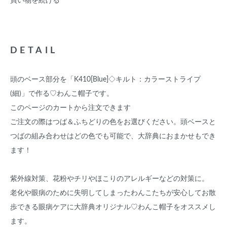
買い物を続ける
DETAIL
頭のベース部分を「K410[Blue]◇キルト：カラーストライプ
(細)」で作る♡わんこ帽子です。
このページのカートから注文できます
ご注文の際はつば＆ふちどりの色をお選びください。頭ベースと
つばの組み合わせはどの色でも可能で、大辞典におまかせもでき
ます！
紫外線対策、花粉やチリやほこりのアレルギーなどの対策に。
老化や眼病のために失明してしまったわんこたちが安心してお散
歩できる眼病ケアに大辞典オリジナル♡わんこ帽子をオススメし
ます。