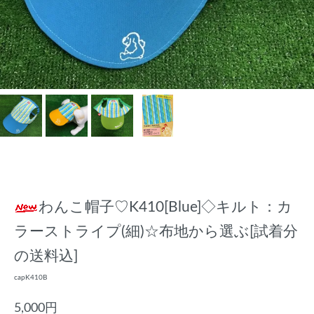
わんこ帽子♡K410[Blue]◇キルト：カ
ラーストライプ(細)☆布地から選ぶ[試着分
の送料込]
capK410B
5,000円