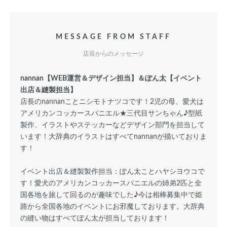
MESSAGE FROM STAFF
店長からのメッセージ
nannan【WEB運営＆デザイン担当】＆ぽん太【イベント
出店＆縫製担当】
店長のnannanことニシモトナツコです！2児の母、愛犬は
アメリカンコッカースパニエル★三代目サンちゃん♪型紙
製作、イラストやステッカーなどデザイン部門を担当して
います！大辞典のイラストはすべてnannanが描いておりま
す！
イベント出店＆縫製製作担当：ぽん太ことハヤシヨウコで
す！愛犬のアメリカンコッカースパニエルの姉弟2匹と全
国各地を旅して回るのが趣味でした♪今は相棒募集中で姫
路から全国各地のイベントにお邪魔しております。大辞典
の縫い物はすべてぽん太が担当しております！