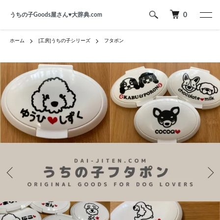
うちの子Goods屋さん♥︎大辞典.com
0
ホーム
[工房]うちの子シリーズ
フタポン