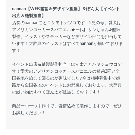
nannan【WEB運営＆デザイン担当】＆ぽん太【イベント
出店＆縫製担当】
店長のnannanことニシモトナツコです！2児の母、愛犬は
アメリカンコッカースパニエル★三代目サンちゃん♪型紙
製作、イラストやステッカーなどデザイン部門を担当して
います！大辞典のイラストはすべてnannanが描いておりま
す！
イベント出店＆縫製製作担当：ぽん太ことハヤシヨウコで
す！愛犬のアメリカンコッカースパニエルの姉弟2匹と全
国各地を旅して回るのが趣味でした♪今は相棒募集中で姫
路から全国各地のイベントにお邪魔しております。大辞典
の縫い物はすべてぽん太が担当しております！
商品一つ一つ手作りで、愛情込めて製作しますので、ぜひ
お試しください！