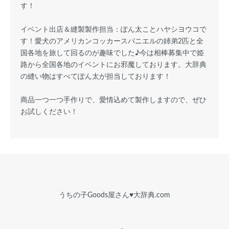
す！
イベント出店＆縫製製作担当：ぽん太ことハヤシヨウコで
す！愛犬のアメリカンコッカースパニエルの姉弟2匹と全
国各地を旅して回るのが趣味でした♪今は相棒募集中で姫
路から全国各地のイベントにお邪魔しております。大辞典
の縫い物はすべてぽん太が担当しております！
商品一つ一つ手作りで、愛情込めて製作しますので、ぜひ
お試しください！
うちの子Goods屋さん♥︎大辞典.com