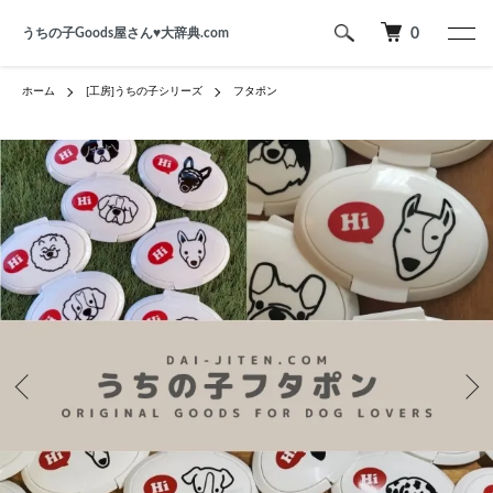
うちの子Goods屋さん♥︎大辞典.com
0
ホーム
[工房]うちの子シリーズ
フタポン