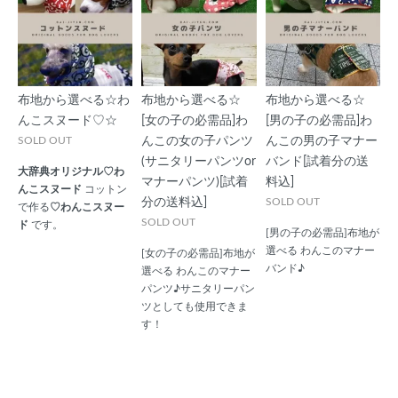
布地から選べる☆わ
布地から選べる☆
布地から選べる☆
んこスヌード♡☆
[女の子の必需品]わ
[男の子の必需品]わ
SOLD OUT
んこの女の子パンツ
んこの男の子マナー
(サニタリーパンツor
バンド[試着分の送
大辞典オリジナル♡わ
マナーパンツ)[試着
料込]
んこスヌード
コットン
分の送料込]
SOLD OUT
で作る
♡わんこスヌー
SOLD OUT
ド
です。
[男の子の必需品]布地が
選べる わんこのマナー
[女の子の必需品]布地が
バンド♪
選べる わんこのマナー
パンツ♪サニタリーパン
ツとしても使用できま
す！