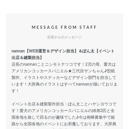
MESSAGE FROM STAFF
店長からのメッセージ
nannan【WEB運営＆デザイン担当】＆ぽん太【イベント
出店＆縫製担当】
店長のnannanことニシモトナツコです！2児の母、愛犬は
アメリカンコッカースパニエル★三代目サンちゃん♪型紙
製作、イラストやステッカーなどデザイン部門を担当して
います！大辞典のイラストはすべてnannanが描いておりま
す！
イベント出店＆縫製製作担当：ぽん太ことハヤシヨウコで
す！愛犬のアメリカンコッカースパニエルの姉弟2匹と全
国各地を旅して回るのが趣味でした♪今は相棒募集中で姫
路から全国各地のイベントにお邪魔しております。大辞典