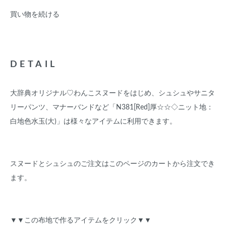
買い物を続ける
DETAIL
大辞典オリジナル♡わんこスヌードをはじめ、シュシュやサニタ
リーパンツ、マナーバンドなど「N381[Red]厚☆☆◇ニット地：
白地色水玉(大)」は様々なアイテムに利用できます。
スヌードとシュシュのご注文はこのページのカートから注文でき
ます。
▼▼この布地で作るアイテムをクリック▼▼