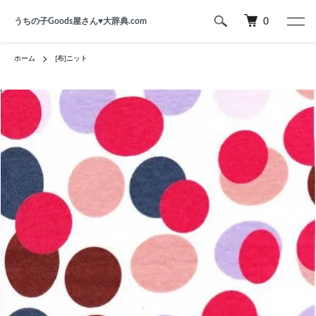
うちの子Goods屋さん♥︎大辞典.com
0
ホーム
[布]ニット