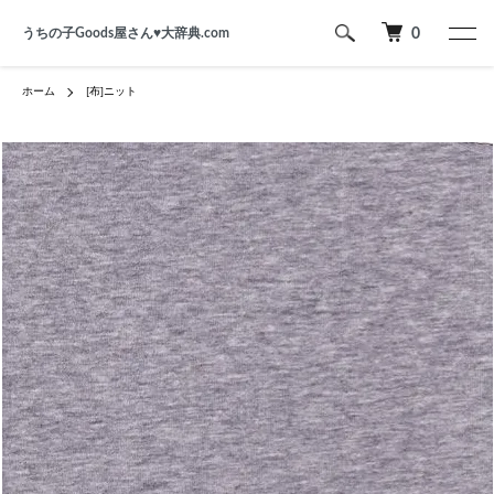
うちの子Goods屋さん♥︎大辞典.com
0
ホーム
[布]ニット