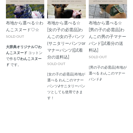
布地から選べる☆わ
布地から選べる☆
布地から選べる☆
んこスヌード♡☆
[女の子の必需品]わ
[男の子の必需品]わ
SOLD OUT
んこの女の子パンツ
んこの男の子マナー
(サニタリーパンツor
バンド[試着分の送
大辞典オリジナル♡わ
マナーパンツ)[試着
料込]
んこスヌード
コットン
分の送料込]
SOLD OUT
で作る
♡わんこスヌー
SOLD OUT
ド
です。
[男の子の必需品]布地が
選べる わんこのマナー
[女の子の必需品]布地が
バンド♪
選べる わんこのマナー
パンツ♪サニタリーパン
ツとしても使用できま
す！