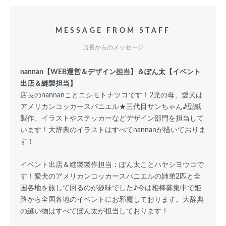
MESSAGE FROM STAFF
店長からのメッセージ
nannan【WEB運営＆デザイン担当】＆ぽん太【イベント
出店＆縫製担当】
店長のnannanことニシモトナツコです！2児の母、愛犬は
アメリカンコッカースパニエル★三代目サンちゃん♪型紙
製作、イラストやステッカーなどデザイン部門を担当して
います！大辞典のイラストはすべてnannanが描いておりま
す！
イベント出店＆縫製製作担当：ぽん太ことハヤシヨウコで
す！愛犬のアメリカンコッカースパニエルの姉弟2匹と全
国各地を旅して回るのが趣味でした♪今は相棒募集中で姫
路から全国各地のイベントにお邪魔しております。大辞典
の縫い物はすべてぽん太が担当しております！