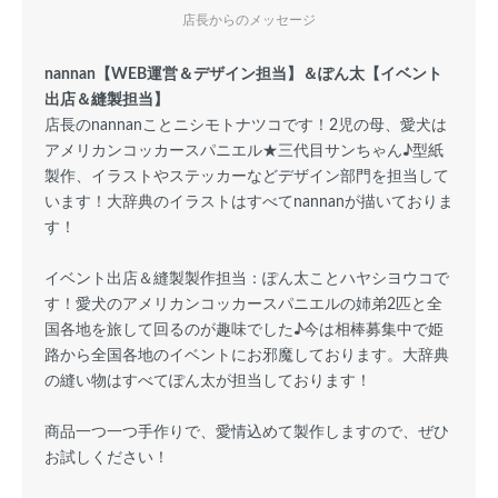
店長からのメッセージ
nannan【WEB運営＆デザイン担当】＆ぽん太【イベント
出店＆縫製担当】
店長のnannanことニシモトナツコです！2児の母、愛犬は
アメリカンコッカースパニエル★三代目サンちゃん♪型紙
製作、イラストやステッカーなどデザイン部門を担当して
います！大辞典のイラストはすべてnannanが描いておりま
す！
イベント出店＆縫製製作担当：ぽん太ことハヤシヨウコで
す！愛犬のアメリカンコッカースパニエルの姉弟2匹と全
国各地を旅して回るのが趣味でした♪今は相棒募集中で姫
路から全国各地のイベントにお邪魔しております。大辞典
の縫い物はすべてぽん太が担当しております！
商品一つ一つ手作りで、愛情込めて製作しますので、ぜひ
お試しください！