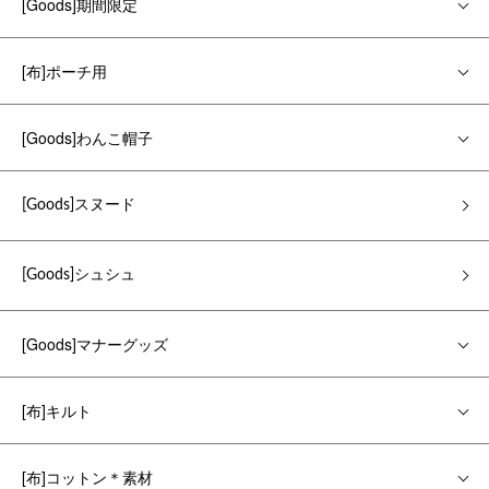
[Goods]期間限定
[布]ポーチ用
[Goods]わんこ帽子
[Goods]スヌード
[Goods]シュシュ
[Goods]マナーグッズ
[布]キルト
[布]コットン＊素材