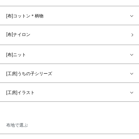
[布]コットン＊柄物
[布]ナイロン
[布]ニット
[工房]うちの子シリーズ
[工房]イラスト
布地で選ぶ