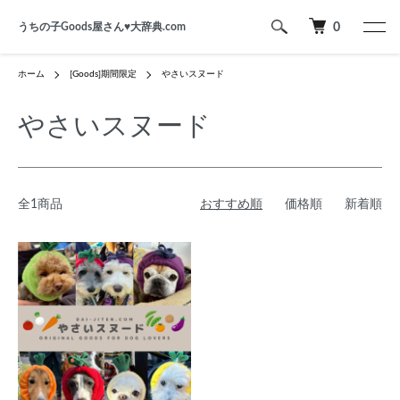
うちの子Goods屋さん♥︎大辞典.com
0
ホーム
[Goods]期間限定
やさいスヌード
やさいスヌード
全1商品
おすすめ順
価格順
新着順